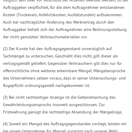
möglich sein oder vor Abschluss der Arbeiten beendet werden, ist der
Auftraggeber verpflichtet, für die dem Auftragnehmer entstandenen
Kosten (Trockeneis, Anfahrtskosten, Ausfallstunden) aufzukommen.
Auch bei nachträglicher Änderung des Werkvertrag durch den
Auftraggeber behält sich der Auftragnehmer eine Rechnungsstellung
der nicht genutzten Verbrauchsmaterialien vor.
(2) Der Kunde hat den Auftragsgegenstand unverzüglich auf
Sachmängel zu untersuchen. Geschieht dies nicht, gilt dieser als
vertragsgemäß geliefert. Gegenüber Verbrauchern gilt dies nur für
offensichtliche ohne weiteres erkennbare Mängel. Mängelansprüche
des Unternehmers setzen voraus, dass er seiner Untersuchungs- und
Rügepflicht ordnungsgemäß nachgekommen ist.
(3) Bei nicht rechtzeitiger Anzeige ist die Geltendmachung des
Gewährleistungsanspruchs insoweit ausgeschlossen. Zur
Fristwahrung genügt die rechtzeitige Absendung der Mängelrüge.
(4) Soweit ein Mangel des Auftragsgegenstandes vorliegt, leisten wir
bei einem Unternehmer für Mängel zunächst nach unserer Wahl